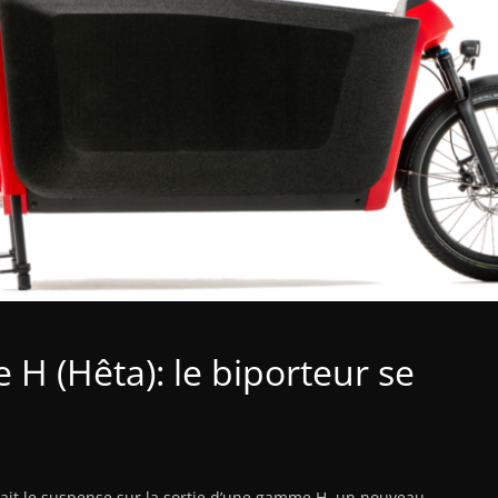
H (Hêta): le biporteur se
it le suspense sur la sortie d’une gamme H, un nouveau