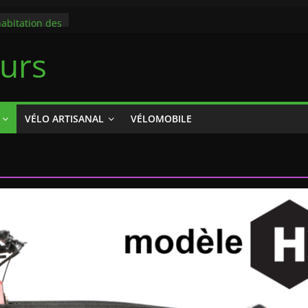
destiné à
habitation des
istes via un
eurs
route
arburants :
 devenir une
e des
VÉLO ARTISANAL
VÉLOMOBILE
ire : ces
t la ligne
ile son
 le 9:23
iste cyclable
ux solaires