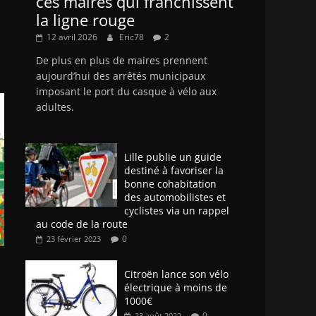
ces maires qui franchissent
la ligne rouge
12 avril 2026
Eric78
2
De plus en plus de maires prennent
aujourd’hui des arrêtés municipaux
imposant le port du casque à vélo aux
adultes.
Lille publie un guide
destiné à favoriser la
bonne cohabitation
des automobilistes et
cyclistes via un rappel
au code de la route
0
23 février 2023
Citroën lance son vélo
électrique à moins de
1000€
0
23 août 2022