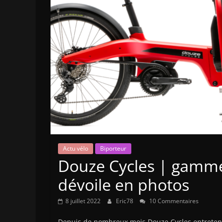
Actu vélo
Biporteur
Douze Cycles | gamme 
dévoile en photos
8 juillet 2022
Eric78
10 Commentaires
Depuis de nombreux mois Douze Cycles entretena