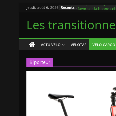
Passer
Lille publie un guide 
jeudi, août 6, 2026
Récents :
au
favoriser la bonne co
automobilistes et cycl
contenu
Les transitionn
rappel au code de la 
Flambée du prix des c
pourquoi le vélo doit
priorité de la politiqu
mobilités
ACTU VÉLO
VÉLOTAF
VÉLO CARGO
Casque à vélo obligato
maires qui franchissen
rouge
Biporteur
Midipile Mobility dévo
véhicule intermédiaire
L’Allemagne test une p
recouverte de pannea