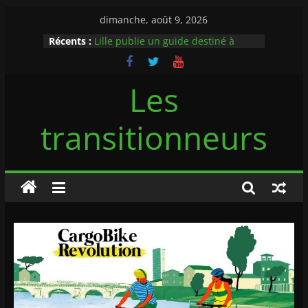
Passer
dimanche, août 9, 2026
au
Récents :
Lille publie un guide destiné à
contenu
favoriser la bonne cohabitation des
automobilistes et cyclistes via un
rappel au code de la route
Les
Flambée du prix des carburants :
pourquoi le vélo doit devenir une
transitionneurs
priorité de la politique des
mobilités
Casque à vélo obligatoire : ces
maires qui franchissent la ligne
rouge
Midipile Mobility dévoile son
véhicule intermédiaire le 9:23
L’Allemagne test une piste cyclable
recouverte de panneaux solaires