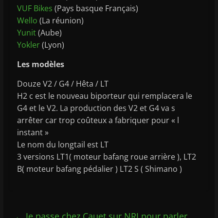
VUF Bikes
(Pays basque Français)
Wello
(La réunion)
Yunit
(Aube)
Yokler
(Lyon)
Les modèles
Douze V2 / G4 / Hêta / LT
H2 c est le nouveau biporteur qui remplacera le
G4 et le V2. La production des V2 et G4 va s
arrêter car trop coûteux a fabriquer pour « l
instant »
Le nom du longtail est LT
3 versions LT1( moteur bafang roue arrière ), LT2
B( moteur bafang pédalier ) LT2 S ( Shimano )
←
Je passe chez Cauet sur NRJ pour parler