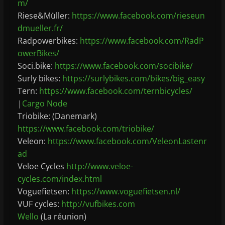
m/
Riese&Müller:
https://www.facebook.com/rieseun
dmueller.fr/
Radpowerbikes:
https://www.facebook.com/RadP
owerBikes/
Soci.bike:
https://www.facebook.com/socibike/
Surly bikes:
https://surlybikes.com/bikes/big_easy
Tern:
https://www.facebook.com/ternbicycles/
|
Cargo Node
Triobike: (Danemark)
https://www.facebook.com/triobike/
Veleon:
https://www.facebook.com/VeleonLastenr
ad
Veloe Cycles
http://www.veloe-
cycles.com/index.html
Voguefietsen:
https://www.voguefietsen.nl/
VUF cycles:
http://vufbikes.com
Wello
(La réunion)