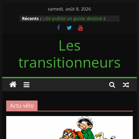
Passer
samedi, août 8, 2026
au
Récents :
Lille publie un guide destiné à
contenu
favoriser la bonne cohabitation des
automobilistes et cyclistes via un
rappel au code de la route
Les
Flambée du prix des carburants :
pourquoi le vélo doit devenir une
transitionneurs
priorité de la politique des
mobilités
Casque à vélo obligatoire : ces
maires qui franchissent la ligne
rouge
Midipile Mobility dévoile son
véhicule intermédiaire le 9:23
L’Allemagne test une piste cyclable
Actu vélo
recouverte de panneaux solaires