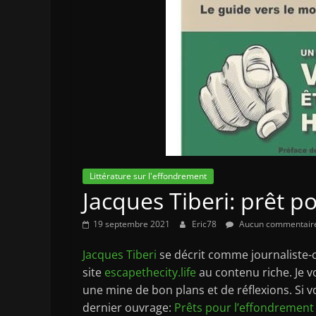
Littérature sur l'effondrement
Jacques Tiberi: prêt p
19 septembre 2021
Eric78
Aucun commentair
Jacques Tiberi
se décrit comme journaliste-
site
escapethecity.life
au contenu riche. Je v
une mine de bon plans et de réflexions. Si 
dernier ouvrage:
Prêts pour l’effondrement