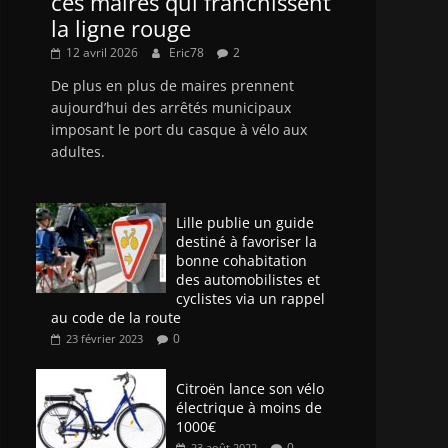
ces maires qui franchissent
la ligne rouge
12 avril 2026
Eric78
2
De plus en plus de maires prennent
aujourd’hui des arrêtés municipaux
imposant le port du casque à vélo aux
adultes.
Lille publie un guide
destiné à favoriser la
bonne cohabitation
des automobilistes et
cyclistes via un rappel
au code de la route
0
23 février 2023
Citroën lance son vélo
électrique à moins de
1000€
0
23 août 2022