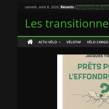
Passer
samedi, août 8, 2026
Récents :
Lille publie un guid
au
favoriser la bonne 
automobilistes et cy
contenu
Les transitionn
rappel au code de l
Flambée du prix des
pourquoi le vélo do
priorité de la polit
mobilités
ACTU VÉLO
VÉLOTAF
VÉLO CARGO
Casque à vélo obliga
maires qui franchis
rouge
Midipile Mobility d
véhicule intermédia
L’Allemagne test un
recouverte de pann