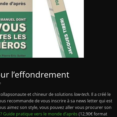
our l’effondrement
e
collapsonaute et chineur de solutions
low-tech
. Il a créé le
ous recommande de vous inscrire à sa news letter qui est
vous aimez son style, vous pouvez aller vous procurer son
 ? Guide pratique vers le monde d’après
(12,90€ format