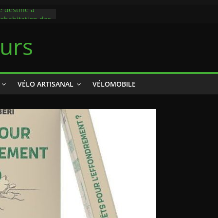
e destiné à
cohabitation des
clistes via un
eurs
a route
 carburants :
it devenir une
ique des
VÉLO ARTISANAL
VÉLOMOBILE
toire : ces
sent la ligne
évoile son
ire le 9:23
e piste cyclable
eaux solaires